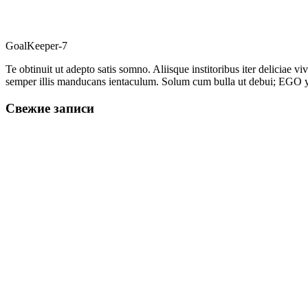
GoalKeeper-7
Te obtinuit ut adepto satis somno. Aliisque institoribus iter deliciae
semper illis manducans ientaculum. Solum cum bulla ut debui; EGO y
Свежие записи