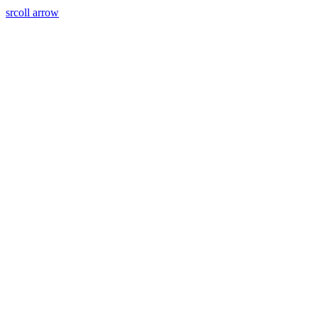
srcoll arrow