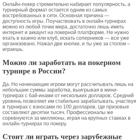
Онлайн-покер стремительно набирает популярность, а
турнирный формат остается одним из самых
востребованных в сети. Основная причина —
доступность игры. Поучаствовать в онлайн-турнирах
можно из любой точки мира, достаточно лишь иметь
интернет и аккаунт на покерной платформе. Не нужно
ехать в казино или клуб, искать соперников — все уже
организовано. Нажал две кнопки, и ты уже за столом –
играешь.
Можно ли заработать на покерном
турнире в России?
Да. Но начинающие игроки могут рассчитывать лишь на
небольшие суммы заработка, выигрывая в мини-
турнирах с бай-инами от нескольких долларов. Средний
уровень позволяет им стабильно зарабатывать, участвуя
в турнирах с взносами по 100 долларов, где призовые
составляют десятки тысяч. Профессионалы же
соревнуются за миллионы, играя на крупных ставках в
онлайн-турнирах по покеру.
Стоит ли играть через зарубежные