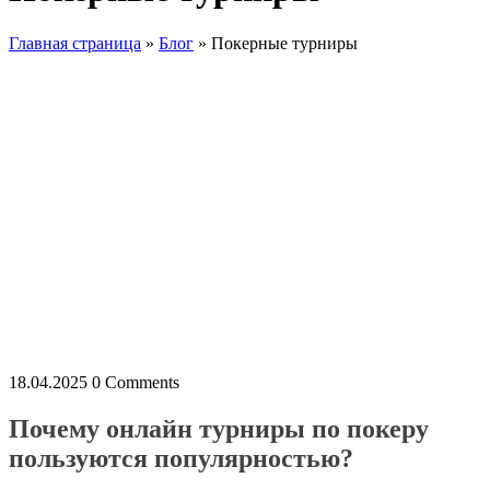
Главная страница
»
Блог
»
Покерные турниры
18.04.2025
0 Comments
Почему онлайн турниры по покеру
пользуются популярностью?