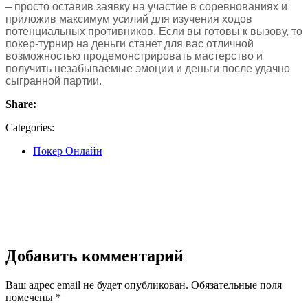
– просто оставив заявку на участие в соревнованиях и
приложив максимум усилий для изучения ходов
потенциальных противников. Если вы готовы к вызову, то
покер-турнир на деньги станет для вас отличной
возможностью продемонстрировать мастерство и
получить незабываемые эмоции и деньги после удачно
сыгранной партии.
Share:
Categories:
Покер Онлайн
Добавить комментарий
Ваш адрес email не будет опубликован.
Обязательные поля
помечены
*