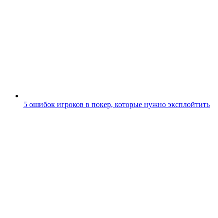
5 ошибок игроков в покер, которые нужно эксплойтить