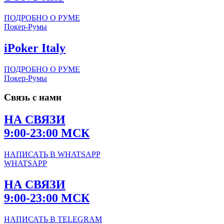
ПОДРОБНО О РУМЕ
Покер-Румы
iPoker Italy
ПОДРОБНО О РУМЕ
Покер-Румы
Связь с нами
НА СВЯЗИ
9:00-23:00 МСК
НАПИСАТЬ В WHATSAPP
WHATSAPP
НА СВЯЗИ
9:00-23:00 МСК
НАПИСАТЬ В TELEGRAM