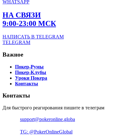
WHATSAPP
НА СВЯЗИ
9:00-23:00 МСК
НАПИСАТЬ В TELEGRAM
TELEGRAM
Важное
Покер-Румы
Покер-Клубы
Уроки Покера
Контакты
Контакты
Для быстрого реагирования пишите в телеграм
support@pokeronline.globa
TG: @PokerOnlineGlobal