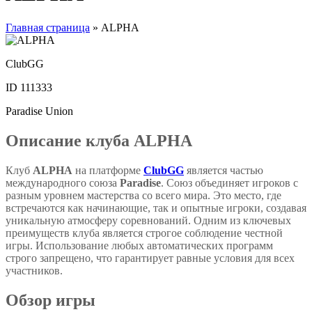
Главная страница
»
ALPHA
ClubGG
ID 111333
Paradise Union
Описание клуба ALPHA
Клуб
ALPHA
на платформе
ClubGG
является частью
международного союза
Paradise
. Союз объединяет игроков с
разным уровнем мастерства со всего мира. Это место, где
встречаются как начинающие, так и опытные игроки, создавая
уникальную атмосферу соревнований. Одним из ключевых
преимуществ клуба является строгое соблюдение честной
игры. Использование любых автоматических программ
строго запрещено, что гарантирует равные условия для всех
участников.
Обзор игры