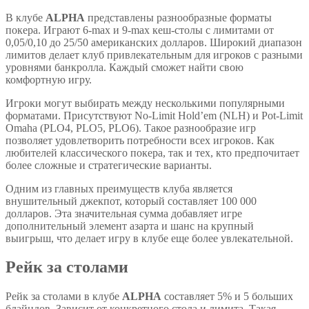
В клубе
ALPHA
представлены разнообразные форматы
покера. Играют 6-max и 9-max кеш-столы с лимитами от
0,05/0,10 до 25/50 американских долларов. Широкий диапазон
лимитов делает клуб привлекательным для игроков с разными
уровнями банкролла. Каждый сможет найти свою
комфортную игру.
Игроки могут выбирать между несколькими популярными
форматами. Присутствуют No-Limit Hold’em (NLH) и Pot-Limit
Omaha (PLO4, PLO5, PLO6). Такое разнообразие игр
позволяет удовлетворить потребности всех игроков. Как
любителей классического покера, так и тех, кто предпочитает
более сложные и стратегические варианты.
Одним из главных преимуществ клуба является
внушительный джекпот, который составляет 100 000
долларов. Эта значительная сумма добавляет игре
дополнительный элемент азарта и шанс на крупный
выигрыш, что делает игру в клубе еще более увлекательной.
Рейк за столами
Рейк за столами в клубе
ALPHA
составляет 5% и 5 больших
блайндов. Зависит от конкретного стола и лимита. Такая