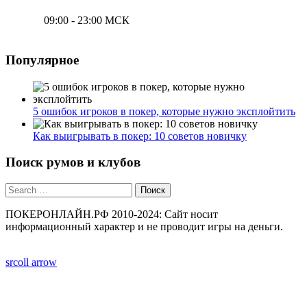
09:00 - 23:00 МСК
Популярное
5 ошибок игроков в покер, которые нужно эксплойтить
Как выигрывать в покер: 10 советов новичку
Поиск румов и клубов
ПОКЕРОНЛАЙН.РФ 2010-2024: Сайт носит
информационный характер и не проводит игры на деньги.
Политика конфиденциальности
srcoll arrow