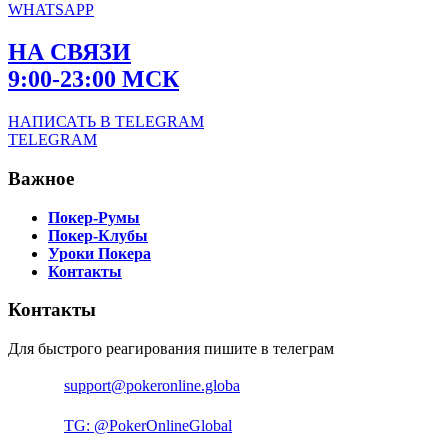
WHATSAPP
НА СВЯЗИ
9:00-23:00 МСК
НАПИСАТЬ В TELEGRAM
TELEGRAM
Важное
Покер-Румы
Покер-Клубы
Уроки Покера
Контакты
Контакты
Для быстрого реагирования пишите в телеграм
support@pokeronline.globa
TG: @PokerOnlineGlobal