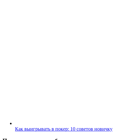
Как выигрывать в покер: 10 советов новичку