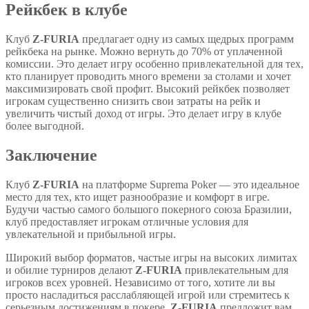
Рейкбек в клубе
Клуб
Z-FURIA
предлагает одну из самых щедрых программ
рейкбека на рынке. Можно вернуть до 70% от уплаченной
комиссии. Это делает игру особенно привлекательной для тех,
кто планирует проводить много времени за столами и хочет
максимизировать свой профит. Высокий рейкбек позволяет
игрокам существенно снизить свои затраты на рейк и
увеличить чистый доход от игры. Это делает игру в клубе
более выгодной.
Заключение
Клуб
Z-FURIA
на платформе Suprema Poker — это идеальное
место для тех, кто ищет разнообразие и комфорт в игре.
Будучи частью самого большого покерного союза Бразилии,
клуб предоставляет игрокам отличные условия для
увлекательной и прибыльной игры.
Широкий выбор форматов, частые игры на высоких лимитах
и обилие турниров делают
Z-FURIA
привлекательным для
игроков всех уровней. Независимо от того, хотите ли вы
просто насладиться расслабляющей игрой или стремитесь к
серьезным достижениям в покере,
Z-FURIA
предложит вам