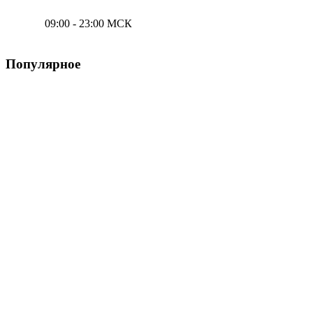
09:00 - 23:00 МСК
Популярное